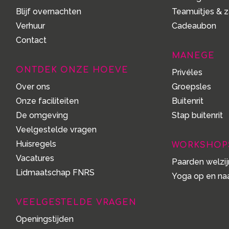
Blijf overnachten
Teamuitjes & z
Verhuur
Cadeaubon
Contact
MANEGE
ONTDEK ONZE HOEVE
Privéles
Over ons
Groepsles
Onze faciliteiten
Buitenrit
De omgeving
Stap buitenrit
Veelgestelde vragen
Huisregels
WORKSHOP
Vacatures
Paarden welzi
Lidmaatschap FNRS
Yoga op en naa
VEELGESTELDE VRAGEN
Openingstijden