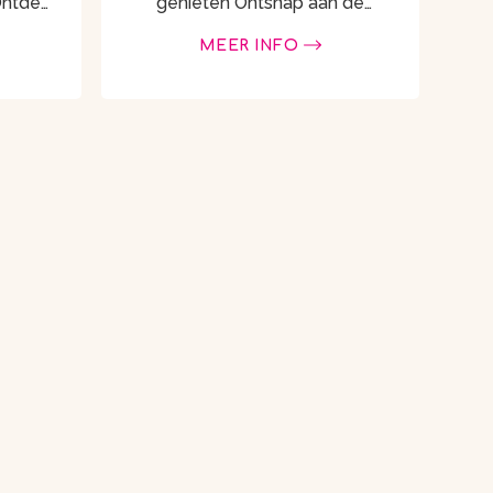
Ontdek
genieten Ontsnap aan de
 een
drukte en ervaar hoe
MEER INFO
zellig,
bijzonder overnachten in een
n doet
tiny house kan zijn. Ons
sfeervolle Tiny House& …