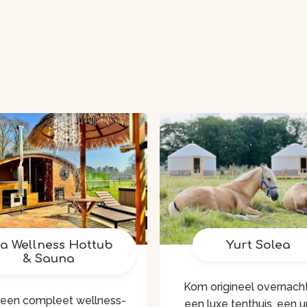
a Wellness Hottub
Yurt Solea
& Sauna
Kom origineel overnacht
een compleet wellness-
een luxe tenthuis, een 