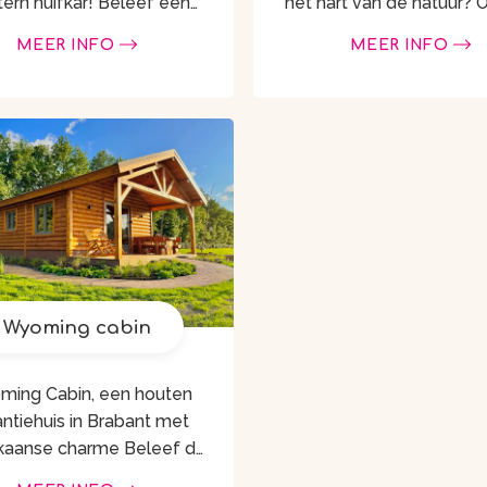
 huifkar! Beleef een
het hart van de natuur? 
ergetelijke ervaring en
de charmante Hobbit,
MEER INFO
MEER INFO
nacht in een authentieke
unieke ervaring in een ge
ar, net als vroeger in het
knus huisje dat je metee
 westen maar dan in het …
denken aan een …
Wyoming cabin
ing Cabin, een houten
ntiehuis in Brabant met
nse charme Beleef de
t en natuur van Brabant