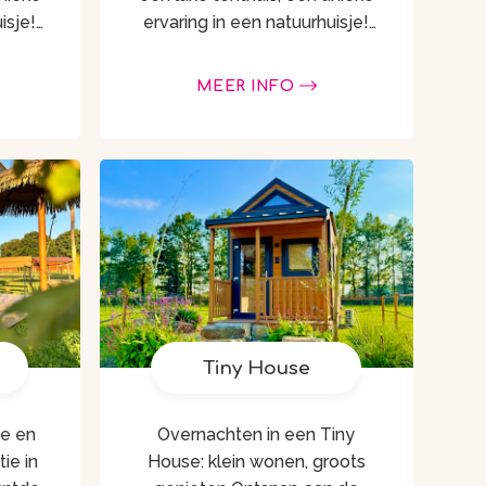
isje!
ervaring in een natuurhuisje!
een
Ervaar de magie van een
t, een
overnachting in een yurt, een
MEER INFO
ele en
traditionele, comfortabele en
moderne nomadentent …
moderne nomadentent …
Tiny House
ke en
Overnachten in een Tiny
ie in
House: klein wonen, groots