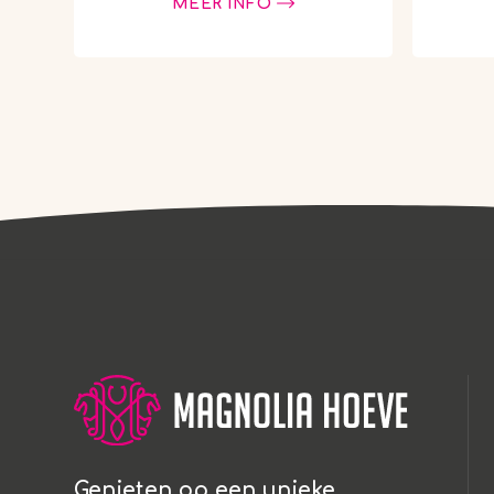
MEER INFO
groen. De Montana
vanu
Cabin bij Magnolia Hoeve is een
Cabin 
sfeervolle, volledig …
Genieten op een unieke