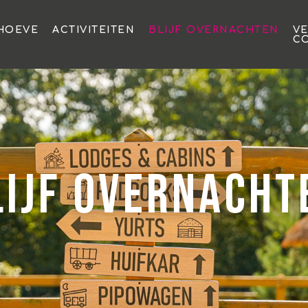
HOEVE
ACTIVITEITEN
BLIJF OVERNACHTEN
V
C
lijf overnacht