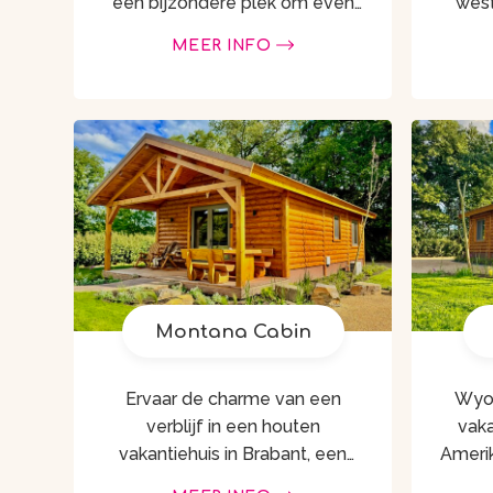
een bijzondere plek om even
western
helemaal tot rust te komen?
onv
MEER INFO
Onze sfeervolle en charmante
over
pipowagen bij Magnolia Hoeve
huifk
is de perfecte keuze! …
wilde
Montana Cabin
Ervaar de charme van een
Wyom
verblijf in een houten
vaka
vakantiehuis in Brabant, een
Amerikaa
knusse cabin midden in het
rus