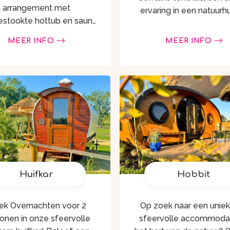
arrangement met
ervaring in een natuurhu
estookte hottub en sauna
Ervaar de magie van 
n in de natuur en laat je
overnachting in een yur
MEER INFO
MEER INFO
ringen door rust, een
traditionele, comfortab
htige landschap en onze
tueuze paarden. Ontspan
in onze …
Huifkar
Hobbit
ek Overnachten voor 2
Op zoek naar een unie
onen in onze sfeervolle
sfeervolle accommodat