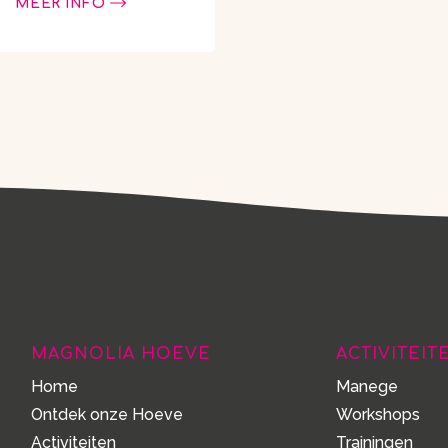
MEER INFO
it onze knusse Wyoming
bij Magnolia Hoeve. Deze
sfeervolle houten …
MAGNOLIA HOEVE
ACTIVITEIT
Home
Manege
Ontdek onze Hoeve
Workshops
Activiteiten
Trainingen