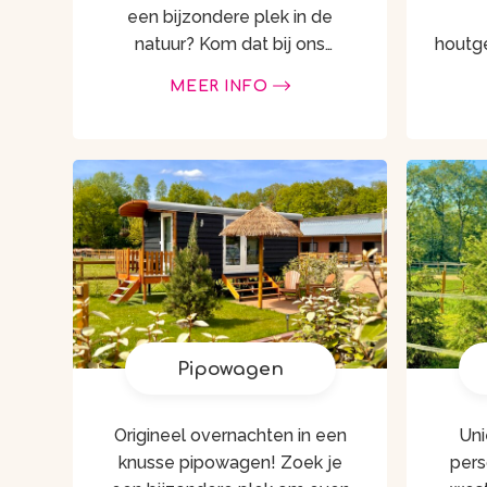
een bijzondere plek in de
natuur? Kom dat bij ons
houtg
beleven! Overnacht bij
midde
MEER INFO
Magnolia Hoeve met of zonder
om
je eigen paard in Ledeacker,
prac
Noord-Brabant De
majes
Staatsbossen …
Pipowagen
Origineel overnachten in een
Uni
knusse pipowagen! Zoek je
pers