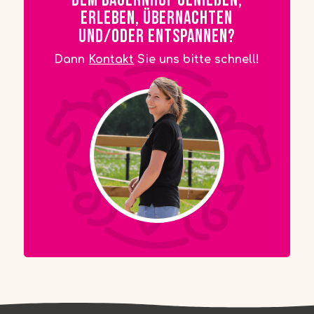
dem Bauernhof genießen,
erleben, übernachten
und/oder entspannen?
Dann
Kontakt
Sie uns bitte schnell!