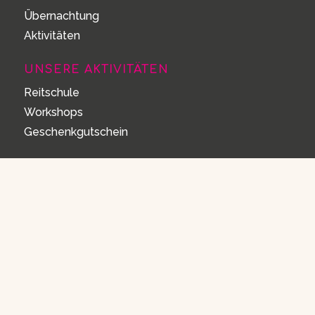
Übernachtung
Aktivitäten
UNSERE AKTIVITÄTEN
Reitschule
Workshops
Geschenkgutschein
REITSCHULE
Privatunterricht
Gruppenunterricht
Waldritt
Schritt Wald Ritt
WORKSHOPS
Yoga auf und neben dem Pferd