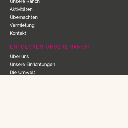
Unsere Ranch
Aktivitäten
Übernachten
Vermietung
Kontakt
ENTDECKEN UNSERE RANCH
Über uns
Unsere Einrichtungen
Die Umwelt
Häufig gestellte Fragen
Hausordnung
HÄUFIG GESTELLTE FRAGEN
Öffnungszeiten
Wie funktioniert das Reservieren?
Stornieren oder ändern