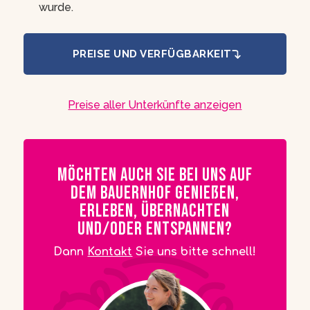
wurde.
PREISE UND VERFÜGBARKEIT
Preise aller Unterkünfte anzeigen
Möchten auch Sie bei uns auf
dem Bauernhof genießen,
erleben, übernachten
und/oder entspannen?
Dann
Kontakt
Sie uns bitte schnell!