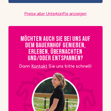
Preise aller Unterkünfte anzeigen
Möchten auch Sie bei uns auf
dem Bauernhof genießen,
erleben, übernachten
und/oder entspannen?
Dann
Kontakt
Sie uns bitte schnell!