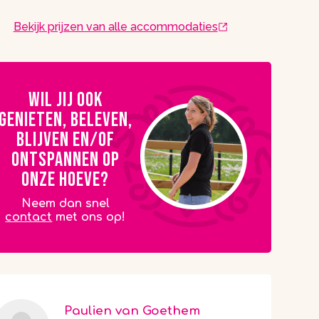
Bekijk prijzen van alle accommodaties
Wil jij ook
genieten, beleven,
blijven en/of
ontspannen op
onze Hoeve?
Neem dan snel
contact
met ons op!
Paulien van Goethem