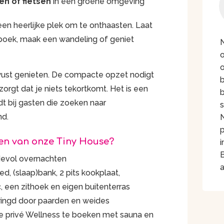
n of fietsen
in een groene omgeving
 een heerlijke plek om te onthaasten. Laat
n boek, maak een wandeling of geniet
ewust genieten. De compacte opzet nodigt
zorgt dat je niets tekortkomt. Het is een
b
dt bij gasten die zoeken naar
nd.
p
ten van onze Tiny House?
i
fdevol overnachten
d, (slaap)bank, 2 pits kookplaat,
 een zithoek en eigen buitenterras
mringd door paarden en weides
jke privé Wellness te boeken met sauna en