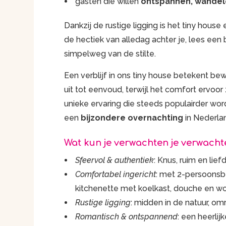
gasten die willen
ontspannen, wandele
Dankzij de rustige ligging is het tiny house
de hectiek van alledag achter je, lees ee
simpelweg van de stilte.
Een verblijf in ons tiny house betekent b
uit tot eenvoud, terwijl het comfort ervoor 
unieke ervaring die steeds populairder wor
een
bijzondere overnachting
in Nederla
Wat kun je verwachten je verwach
Sfeervol & authentiek
: Knus, ruim en lie
Comfortabel ingericht
: met 2-persoonsbe
kitchenette met koelkast, douche en wc,
Rustige ligging
: midden in de natuur, o
Romantisch & ontspannend
: een heerli