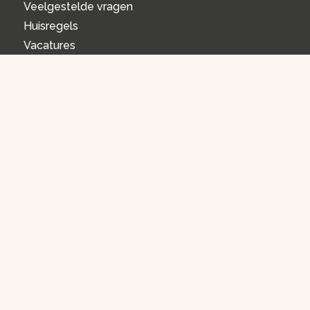
Veelgestelde vragen
Huisregels
Vacatures
Lidmaatschap FNRS
VEELGESTELDE VRAGEN
Openingstijden
Hoe werkt reserveren?
Reservering annuleren
Overnachten
Activiteiten
Gebruikshandleidingen apparaten
ACTIVITEITEN
Manege
Workshops