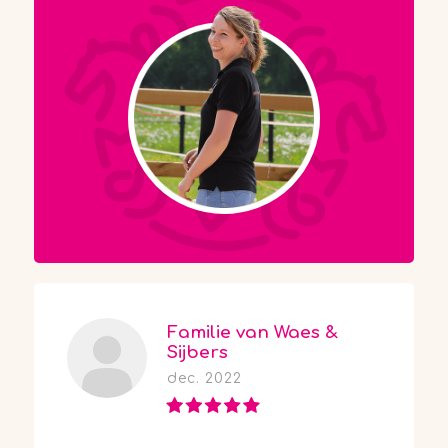
Familie van Waes &
Sijbers
dec. 2022