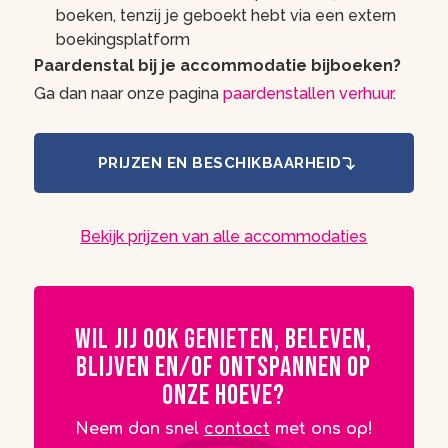
boeken, tenzij je geboekt hebt via een extern
boekingsplatform
Paardenstal bij je accommodatie bijboeken?
Ga dan naar onze pagina
paardenstallen verhuur
.
PRIJZEN EN BESCHIKBAARHEID
Bekijk prijzen van alle accommodaties
Wil jij ook genieten, beleven,
blijven en/of ontspannen op
onze Hoeve?
Neem dan snel
contact
met ons op!