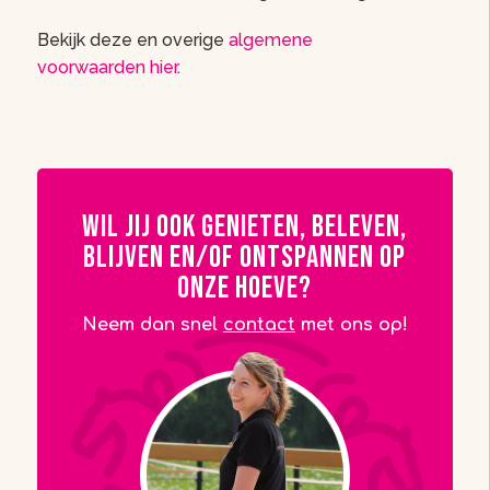
Bekijk deze en overige
algemene
voorwaarden hier
.
Wil jij ook genieten, beleven,
blijven en/of ontspannen op
onze Hoeve?
Neem dan snel
contact
met ons op!