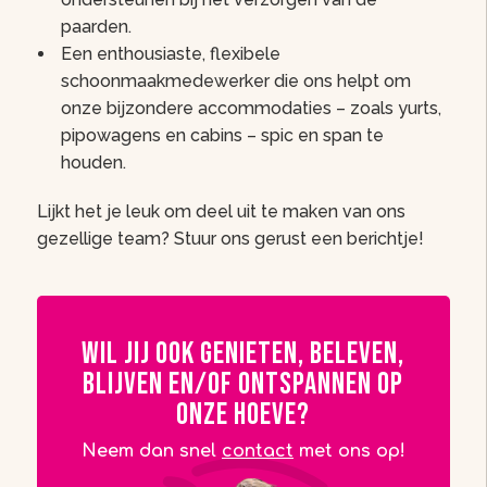
paarden.
Een enthousiaste, flexibele
schoonmaakmedewerker die ons helpt om
onze bijzondere accommodaties – zoals yurts,
pipowagens en cabins – spic en span te
houden.
Lijkt het je leuk om deel uit te maken van ons
gezellige team? Stuur ons gerust een berichtje!
Wil jij ook genieten, beleven,
blijven en/of ontspannen op
onze Hoeve?
Neem dan snel
contact
met ons op!