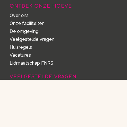
ONTDEK ONZE HOEVE
Over ons
Onze faciliteiten
De omgeving
Veelgestelde vragen
Huisregels
Vacatures
Lidmaatschap FNRS
VEELGESTELDE VRAGEN
Openingstijden
Hoe werkt reserveren?
Reservering annuleren
Overnachten
Activiteiten
Gebruikshandleidingen apparaten