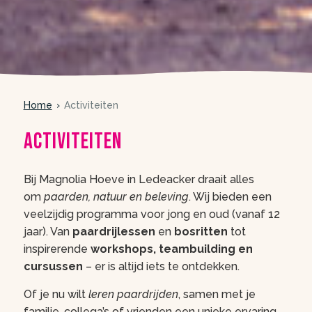
Home
Activiteiten
Activiteiten
Bij Magnolia Hoeve in Ledeacker draait alles
om
paarden, natuur en beleving
. Wij bieden een
veelzijdig programma voor jong en oud (vanaf 12
jaar). Van
paardrijlessen
en
bosritten
tot
inspirerende
workshops, teambuilding en
cursussen
– er is altijd iets te ontdekken.
Of je nu wilt
leren paardrijden
, samen met je
familie, collega’s of vrienden een unieke ervaring